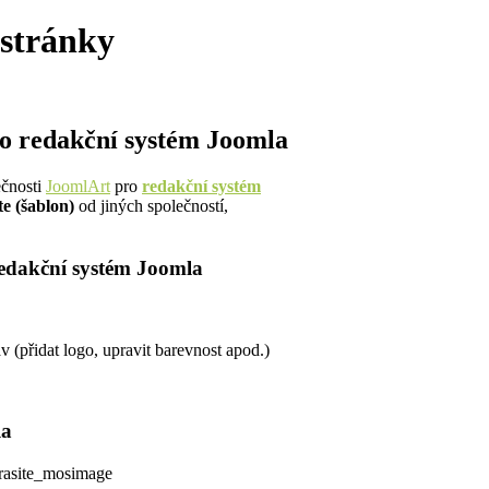
 stránky
ro redakční systém Joomla
ečnosti
JoomlArt
pro
redakční systém
e (
šablon)
od jiných společností,
redakční systém Joomla
 (přidat logo, upravit barevnost apod.)
la