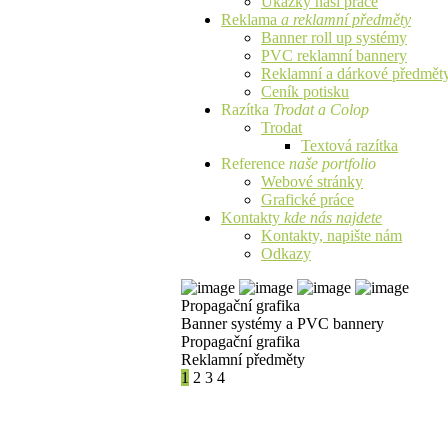
Ukázky naší práce
Reklama
a reklamní předměty
Banner roll up systémy
PVC reklamní bannery
Reklamní a dárkové předmět
Ceník potisku
Razítka
Trodat a Colop
Trodat
Textová razítka
Reference
naše portfolio
Webové stránky
Grafické práce
Kontakty
kde nás najdete
Kontakty, napište nám
Odkazy
Propagační grafika
Banner systémy a PVC bannery
Propagační grafika
Reklamní předměty
1
2
3
4