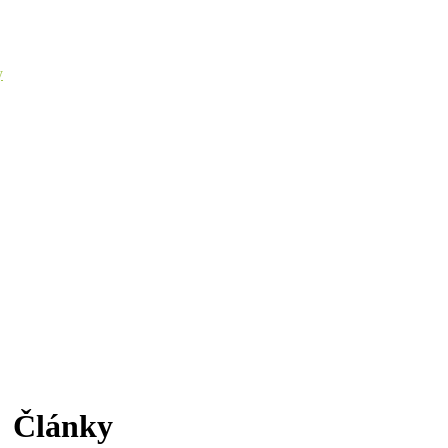
y
Články