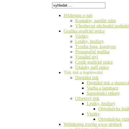
HSdesign
o nás
Kontakty, napište nám
Všeobecné obchodní podmín
Grafika
grafické práce
Vizitky
Letáky, brožury
Tvorba loga, logotypu
Propagační grafika
Vizuální styl
Ceník grafické práce
Ukázky naší práce
Tisk
tisk a kopírování
Digitální tisk
Digitální tisk a skenov
Vazba a laminace
Samolepící etikety
Ofsetový tisk
Letáky, brožury
Objednávka letá
Vizitky
Objednávka vizi
Webdesign
tvorba www stránek