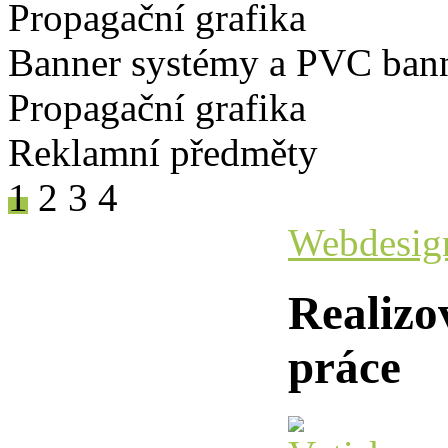
Propagační grafika
Banner systémy a PVC ban
Propagační grafika
Reklamní předměty
1
2
3
4
Webdesig
Realizo
práce