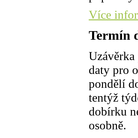
Více info
Termín 
Uzávěrka 
daty pro o
pondělí d
tentýž tý
dobírku n
osobně.