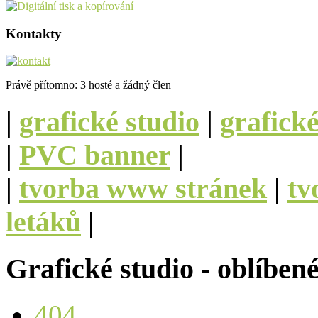
Kontakty
Právě přítomno: 3 hosté a žádný člen
|
grafické studio
|
grafick
|
PVC banner
|
|
tvorba www stránek
|
tv
letáků
|
Grafické studio - oblíben
404