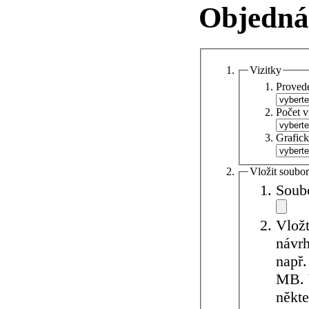
Objednáv
Vizitky
Provede
Počet v
Grafick
Vložit soubor
Soub
Vložt
návrh
např.
MB. V
někte