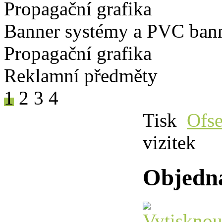
Propagační grafika
Banner systémy a PVC ban
Propagační grafika
Reklamní předměty
1
2
3
4
Tisk
Ofse
vizitek
Objedná