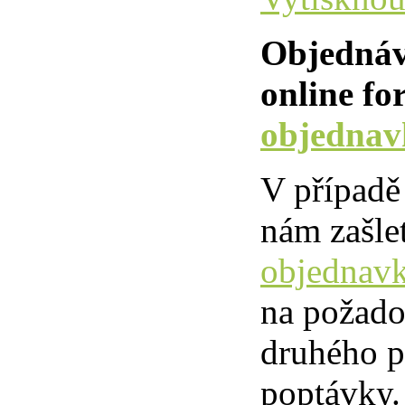
Objednávk
online fo
objednav
V případě
nám zašle
objednav
na požado
druhého p
poptávky.