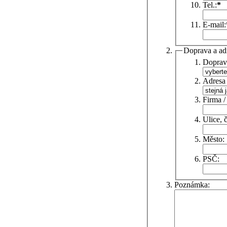
Tel.:
*
E-mail:
Doprava a ad
Doprav
Adresa 
Firma /
Ulice, č
Město:
PSČ:
Poznámka: