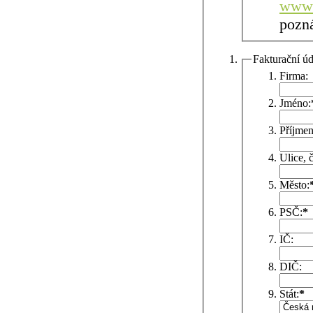
www.
pozn
Fakturační úd
Firma:
Jméno:
Příjmen
Ulice, č
Město:
PSČ:
*
IČ:
DIČ:
Stát:
*