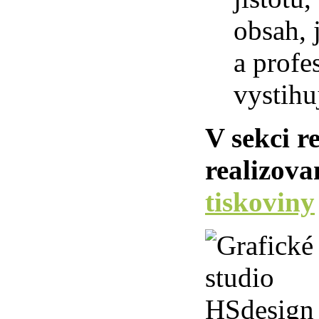
obsah, 
a profe
vystihu
V sekci r
realizova
tiskoviny