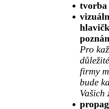
tvorba
vizuáln
hlavičk
poznámk
Pro kaž
důležit
firmy m
bude ka
Vašich 
propag