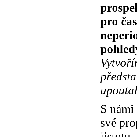
prospek
pro čas
neperio
pohled
Vytvoří
předsta
upoutal
S námi 
své pro
jistotu